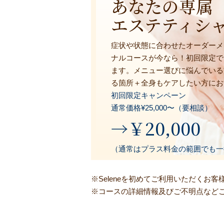
あなたの専属
エステティシ
症状や状態に合わせたオーダーメ
ナルコースが今なら！初回限定で
ます。メニュー選びに悩んでいる
る箇所＋全身もケアしたい方にお
初回限定キャンペーン
通常価格¥25,000〜（要相談）
→￥20,000
（通常はプラス料金の範囲でも一律¥
※Seleneを初めてご利用いただく
※コースの詳細情報及びご不明点など