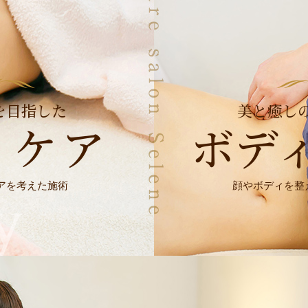
を目指した
美と癒し
ィケア
ボデ
アを考えた施術
顔やボディを整