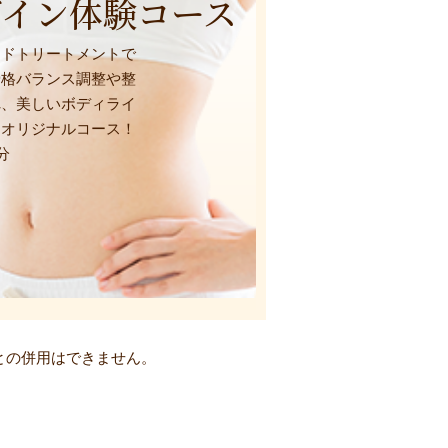
ザイン体験コース
ンドトリートメントで
骨格バランス調整や整
れ、美しいボディライ
ネオリジナルコース！
分
との併用はできません。