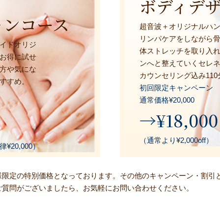
ボディデ
ャンコース
超音波＋オリジナルハ
リンパケアをしながら
イドオリジ
体ストレッチを取り入
お得に試せ
ンへと整えていくセレ
方や気にな
カウンセリング込み110
すすめ。
初回限定キャンペーン
通常価格¥20,000
→¥18,000
（通常より¥2,000off）
20,000）
お客様限定の特別価格となっております。その他のキャンペーン・割引
ご質問がございましたら、お気軽にお問い合わせください。