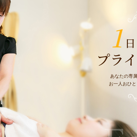
1
日
プラ
あなたの専
お一人おひと