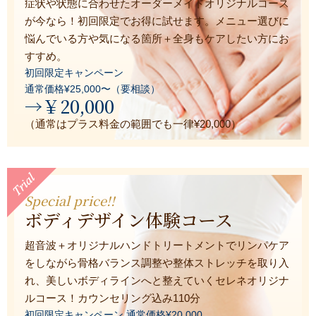
症状や状態に合わせたオーダーメイドオリジナルコース
が今なら！初回限定でお得に試せます。メニュー選びに
悩んでいる方や気になる箇所＋全身もケアしたい方にお
すすめ。
初回限定キャンペーン
通常価格¥25,000〜（要相談）
→￥20,000
（通常はプラス料金の範囲でも一律¥20,000）
Special price!!
ボディデザイン体験コース
超音波＋オリジナルハンドトリートメントでリンパケア
をしながら骨格バランス調整や整体ストレッチを取り入
れ、美しいボディラインへと整えていくセレネオリジナ
ルコース！カウンセリング込み110分
初回限定キャンペーン
通常価格¥20,000