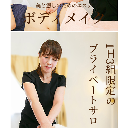
美と癒しのためのエステ
ボディメイク
プライベートサロン
1
日
3
組
限定
の