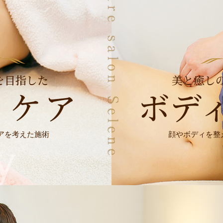
を目指した
美と癒し
ィケア
ボデ
アを考えた施術
顔やボディを整