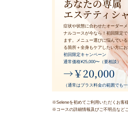
あなたの専属
エステティシ
症状や状態に合わせたオーダーメ
ナルコースが今なら！初回限定で
ます。メニュー選びに悩んでいる
る箇所＋全身もケアしたい方にお
初回限定キャンペーン
通常価格¥25,000〜（要相談）
→￥20,000
（通常はプラス料金の範囲でも一律¥
※Seleneを初めてご利用いただく
※コースの詳細情報及びご不明点など