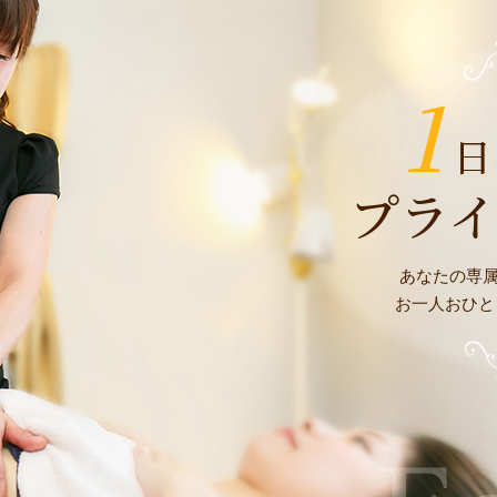
1
日
プラ
あなたの専
お一人おひと