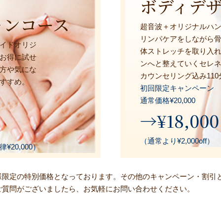
ボディデ
ャンコース
超音波＋オリジナルハ
リンパケアをしながら
イドオリジ
体ストレッチを取り入
お得に試せ
ンへと整えていくセレ
方や気にな
カウンセリング込み110
すすめ。
初回限定キャンペーン
通常価格¥20,000
→¥18,000
（通常より¥2,000off）
20,000）
お客様限定の特別価格となっております。その他のキャンペーン・割引
ご質問がございましたら、お気軽にお問い合わせください。