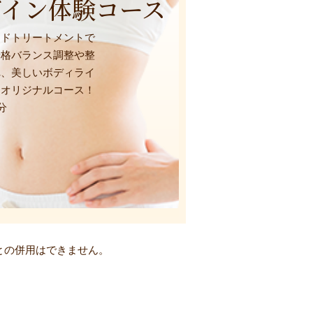
ザイン体験コース
ンドトリートメントで
骨格バランス調整や整
れ、美しいボディライ
ネオリジナルコース！
分
との併用はできません。