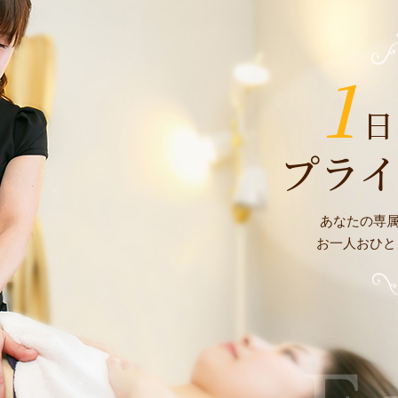
1
日
プラ
あなたの専
お一人おひと