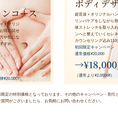
ボディデ
ャンコース
超音波＋オリジナルハ
リンパケアをしながら
イドオリジ
体ストレッチを取り入
お得に試せ
ンへと整えていくセレ
方や気にな
カウンセリング込み110
すすめ。
初回限定キャンペーン
通常価格¥20,000
→¥18,000
（通常より¥2,000off）
20,000）
お客様限定の特別価格となっております。その他のキャンペーン・割引
ご質問がございましたら、お気軽にお問い合わせください。