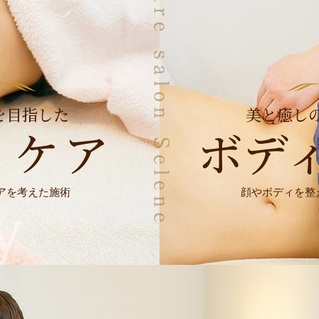
を目指した
美と癒し
ィケア
ボデ
アを考えた施術
顔やボディを整