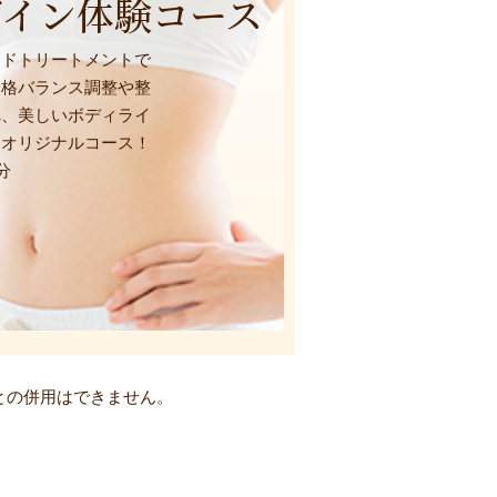
ザイン体験コース
ンドトリートメントで
骨格バランス調整や整
れ、美しいボディライ
ネオリジナルコース！
分
との併用はできません。