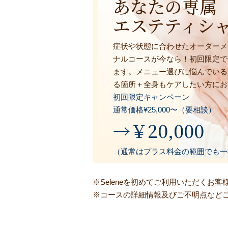
あなたの専属
エステティシ
症状や状態に合わせたオーダーメ
ナルコースが今なら！初回限定で
ます。メニュー選びに悩んでいる
る箇所＋全身もケアしたい方にお
初回限定キャンペーン
通常価格¥25,000〜（要相談）
→￥20,000
（通常はプラス料金の範囲でも一律¥
※Seleneを初めてご利用いただく
※コースの詳細情報及びご不明点など